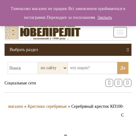
+380 (99) 006 25 46
Тимчасово магазин не працює.Всі замовлення приймаються в
0
0
Вход / Регистрация
інстаграммі.Переходьте за посиланням.
Закрыть
0 грн.
Увімкніт
навігаці
Выбрать раздел
Да
Поиск
Социальные сети
магазин
»
Крестики серебряные
» Серебряный крестик КП100-
С