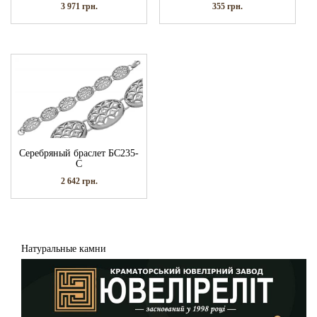
3 971
грн.
355
грн.
Серебряный браслет БС235-
С
2 642
грн.
Натуральные камни