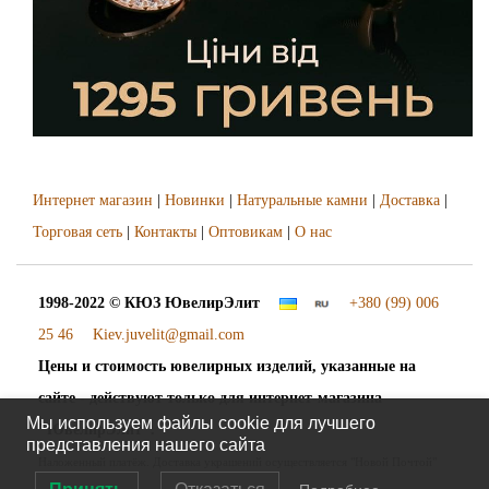
Интернет магазин
|
Новинки
|
Натуральные камни
|
Доставка
|
Торговая сеть
|
Контакты
|
Оптовикам
|
О нас
1998-2022 © КЮЗ
ЮвелирЭлит
+380 (99) 006
25 46
Kiev.juvelit@gmail.com
Цены и стоимость ювелирных изделий, указанные на
сайте - действуют только для интернет-магазина
Мы используем файлы cookie для лучшего
"ЮвелирЭлит".
представления нашего сайта
Наложенный платёж. Доставка украшений осуществляется "Новой Почтой"