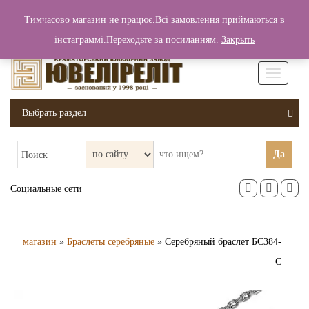
+380 (99) 006 25 46
Тимчасово магазин не працює.Всі замовлення приймаються в
0
0
Вход / Регистрация
інстаграммі.Переходьте за посиланням.
Закрыть
0 грн.
Увімкніт
навігаці
Выбрать раздел
Да
Поиск
Социальные сети
магазин
»
Браслеты серебряные
» Серебряный браслет БС384-
С