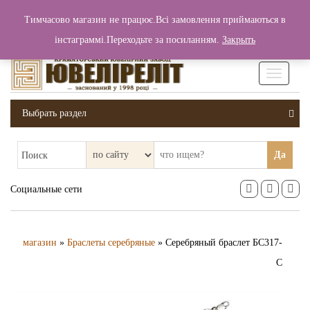
+380 (99) 006 25 46
Тимчасово магазин не працює.Всі замовлення приймаються в
0
0
Вход / Регистрация
інстаграммі.Переходьте за посиланням.
Закрыть
0 грн.
Увімкніт
навігаці
Выбрать раздел
Да
Поиск
Социальные сети
магазин
»
Браслеты серебряные
» Серебряный браслет БС317-
С