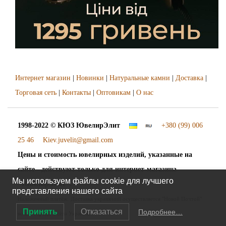
Интернет магазин
|
Новинки
|
Натуральные камни
|
Доставка
|
Торговая сеть
|
Контакты
|
Оптовикам
|
О нас
1998-2022 © КЮЗ
ЮвелирЭлит
+380 (99) 006
25 46
Kiev.juvelit@gmail.com
Цены и стоимость ювелирных изделий, указанные на
сайте - действуют только для интернет-магазина
Мы используем файлы cookie для лучшего
"ЮвелирЭлит".
представления нашего сайта
Наложенный платёж. Доставка украшений осуществляется "Новой Почтой"
Принять
Отказаться
Подробнее…
во все города и сёла Украины