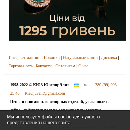
Интернет магазин
|
Новинки
|
Натуральные камни
|
Доставка
|
Торговая сеть
|
Контакты
|
Оптовикам
|
О нас
1998-2022 © КЮЗ
ЮвелирЭлит
+380 (99) 006
25 46
Kiev.juvelit@gmail.com
Цены и стоимость ювелирных изделий, указанные на
сайте - действуют только для интернет-магазина
Мы используем файлы cookie для лучшего
"ЮвелирЭлит".
представления нашего сайта
Наложенный платёж. Доставка украшений осуществляется "Новой Почтой"