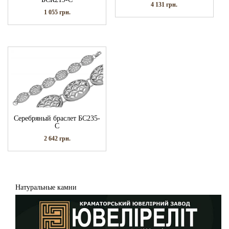
4 131
грн.
1 055
грн.
Серебряный браслет БС235-
С
2 642
грн.
Натуральные камни