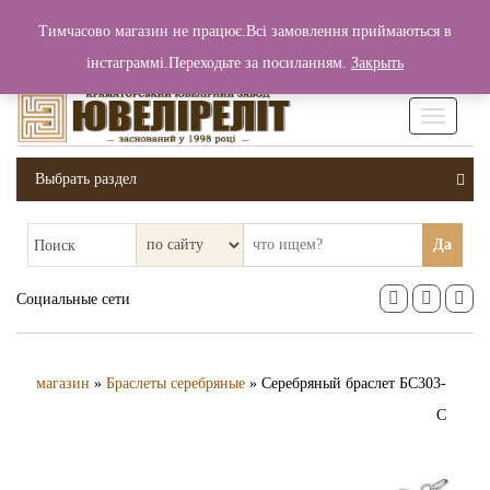
+380 (99) 006 25 46
Тимчасово магазин не працює.Всі замовлення приймаються в
0
0
Вход / Регистрация
інстаграммі.Переходьте за посиланням.
Закрыть
0 грн.
Увімкніт
навігаці
Выбрать раздел
Да
Поиск
Социальные сети
магазин
»
Браслеты серебряные
» Серебряный браслет БС303-
С