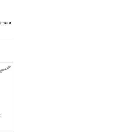
ства и
С