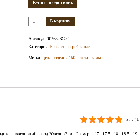
Купить в один клик
Количество
В корзину
Серебряный
браслет
Артикул:
00263-БС-С
БС263-
Категория:
Браслеты серебряные
С
Метка:
цена изделия 150 грн за грамм
5
/
5
(
1
тель ювелирный завод ЮвелирЭлит. Размеры: 17 | 17.5 | 18 | 18.5 | 19 | 