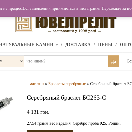
н не працює.Всі замовлення приймаються в інстаграммі.Переходьте за п
НАТУРАЛЬНЫЕ КАМНИ
ДОСТАВКА
ЦЕНЫ
ОПТ
Со
Да
магазин
»
Браслеты серебряные
» Серебряный браслет Б
Серебряный браслет БС263-С
4 131
грн.
27.54 грамм вес изделия. Серебро проба 925. Родий.