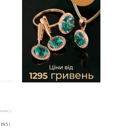
голос
)
19.5 |