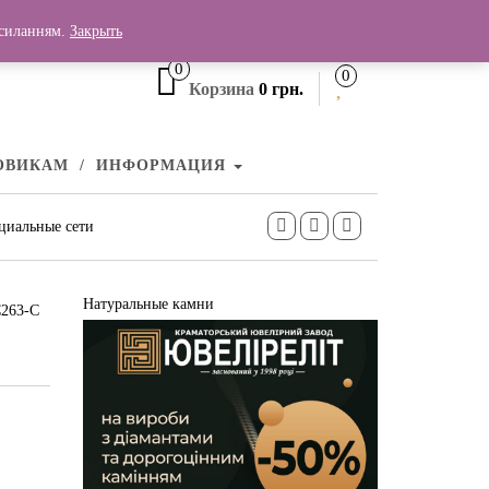
+380 (99) 006 25 46
осиланням.
Закрыть
0
0
Корзина
0 грн.
ОВИКАМ
ИНФОРМАЦИЯ
циальные сети
Натуральные камни
С263-С