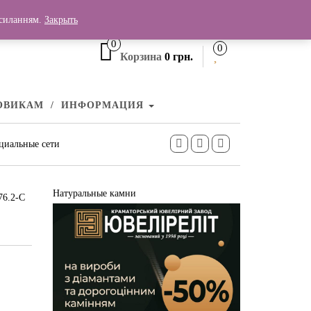
+380 (99) 006 25 46
осиланням.
Закрыть
0
0
Корзина
0 грн.
ОВИКАМ
ИНФОРМАЦИЯ
циальные сети
Натуральные камни
76.2-С