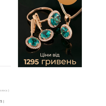
голоса
)
1 |