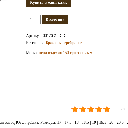
Купить в один клик
Количество
В корзину
Серебряный
браслет
Артикул:
00176.2-БС-С
БС176.2-
Категория:
Браслеты серебряные
С
Метка:
цена изделия 150 грн за грамм
5
/
5
(
2
вод ЮвелирЭлит. Размеры: 17 | 17.5 | 18 | 18.5 | 19 | 19.5 | 20 | 20.5 | 2