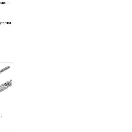
краина
усства
С