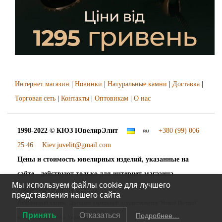
Интернет магазин
|
Новинки
|
Натуральные камни
|
Доставка
|
Торговая сеть
|
Контакты
|
Оптовикам
|
О нас
1998-2022 © КЮЗ
ЮвелирЭлит
+380 (99) 006
25 46
Kiev.juvelit@gmail.com
Цены и стоимость ювелирных изделий, указанные на
сайте - действуют только для интернет-магазина
Мы используем файлы cookie для лучшего
"ЮвелирЭлит".
представления нашего сайта
Наложенный платёж. Доставка украшений осуществляется "Новой Почтой"
Принять
Отказаться
Подробнее…
во все города и сёла Украины