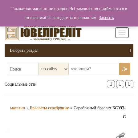
+380 (99) 006 25 46
Тимчасово магазин не працює.Всі замовлення приймаються в
0
0
Вход / Регистрация
інстаграммі.Переходьте за посиланням.
Закрыть
0 грн.
Увімкніт
навігаці
Выбрать раздел
Да
Поиск
Социальные сети
магазин
»
Браслеты серебряные
» Серебряный браслет БС093-
С