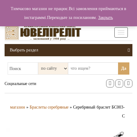
+380 (99) 006 25 46
Тимчасово магазин не працює.Всі замовлення приймаються в
0
0
Вход / Регистрация
інстаграммі.Переходьте за посиланням.
Закрыть
0 грн.
Увімкніт
навігаці
Выбрать раздел
Да
Поиск
Социальные сети
магазин
»
Браслеты серебряные
» Серебряный браслет БС003-
С