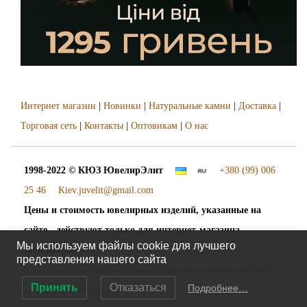
Интернет магазин
|
Новинки
|
Натуральные камни
|
Доставка
|
Торговая сеть
|
Контакты
|
Оптовикам
|
О нас
1998-2022 © КЮЗ
ЮвелирЭлит
+380 (99) 006
25 46
Kiev.juvelit@gmail.com
Цены и стоимость ювелирных изделий, указанные на
сайте - действуют только для интернет-магазина
Мы используем файлы cookie для лучшего
"ЮвелирЭлит".
представления нашего сайта
Наложенный платёж. Доставка украшений осуществляется "Новой Почтой"
Принять
Отказаться
Подробнее…
во все города и сёла Украины