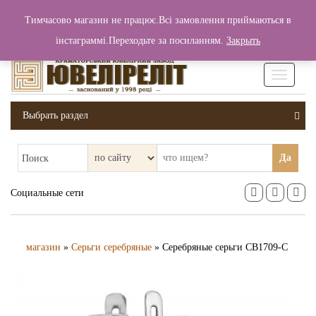
+380 (99) 006 25 46
Тимчасово магазин не працює.Всі замовлення приймаються в
0
0
Вход / Регистрация
інстаграммі.Переходьте за посиланням.
Закрыть
0 грн.
Увімкніт
навігаці
Выбрать раздел
Да
Поиск
Социальные сети
магазин
»
Серьги серебряные
» Серебряные серьги СВ1709-С