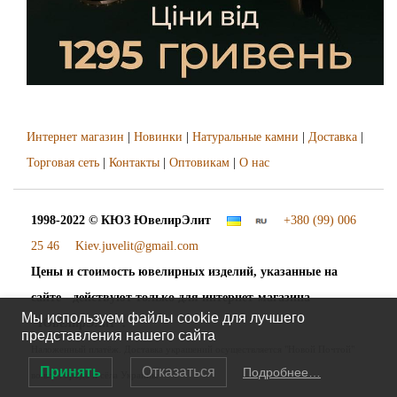
Интернет магазин
|
Новинки
|
Натуральные камни
|
Доставка
|
Торговая сеть
|
Контакты
|
Оптовикам
|
О нас
1998-2022 © КЮЗ
ЮвелирЭлит
+380 (99) 006
25 46
Kiev.juvelit@gmail.com
Цены и стоимость ювелирных изделий, указанные на
сайте - действуют только для интернет-магазина
Мы используем файлы cookie для лучшего
"ЮвелирЭлит".
представления нашего сайта
Наложенный платёж. Доставка украшений осуществляется "Новой Почтой"
Принять
Отказаться
Подробнее…
во все города и сёла Украины