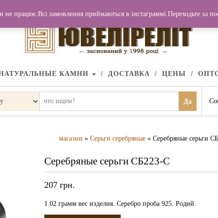
н не працює.Всі замовлення приймаються в інстаграммі.Переходьте за п
НАТУРАЛЬНЫЕ КАМНИ
ДОСТАВКА
ЦЕНЫ
ОПТ
Со
Да
магазин
»
Серьги серебряные
» Серебряные серьги С
Серебряные серьги СБ223-С
207
грн.
1.02 грамм вес изделия. Серебро проба 925. Родий.