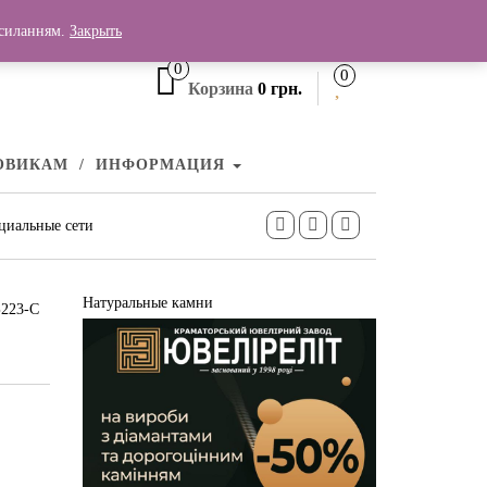
+380 (99) 006 25 46
осиланням.
Закрыть
0
0
Корзина
0 грн.
ОВИКАМ
ИНФОРМАЦИЯ
циальные сети
Натуральные камни
Б223-С