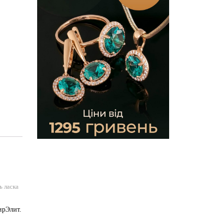
ь ласка
ирЭлит.