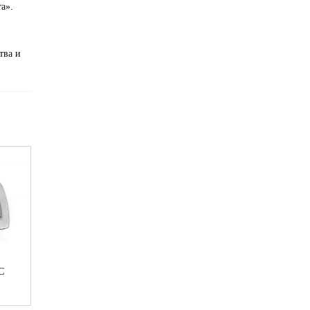
а».
тва и
С