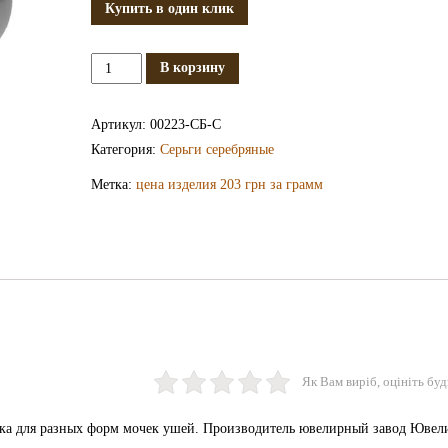
Купить в один клик
Количество
В корзину
Серебряные
серьги
Артикул:
00223-СБ-С
СБ223-
Категория:
Серьги серебряные
С
Метка:
цена изделия 203 грн за грамм
Як Вам виріб, оцініть буд
ёжка для разных форм мочек ушей. Производитель ювелирный завод Ювел