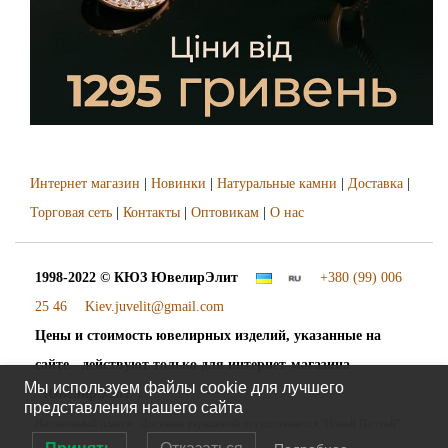
Интернет магазин
|
Новинки
|
Натуральные камни
|
Доставка
|
Торговая сеть
|
Контакты
|
Оптовикам
|
О нас
1998-2022 © КЮЗ
ЮвелирЭлит
+380 (99) 006
25 46
Kiev.juvelit@gmail.com
Цены и стоимость ювелирных изделий, указанные на
сайте - действуют только для интернет-магазина
Мы используем файлы cookie для лучшего
"ЮвелирЭлит".
представления нашего сайта
Наложенный платёж. Доставка украшений осуществляется "Новой Почтой"