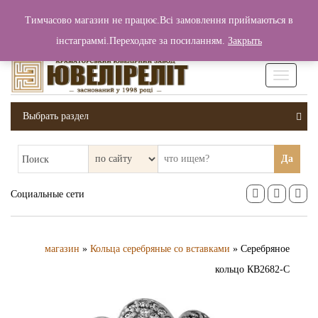
+380 (99) 006 25 46
Тимчасово магазин не працює.Всі замовлення приймаються в
0
0
Вход / Регистрация
інстаграммі.Переходьте за посиланням.
Закрыть
0 грн.
Увімкніт
навігаці
Выбрать раздел
Да
Поиск
Социальные сети
магазин
»
Кольца серебряные со вставками
» Серебряное
кольцо КВ2682-С