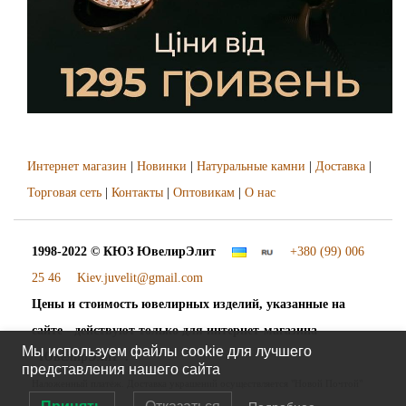
Интернет магазин
|
Новинки
|
Натуральные камни
|
Доставка
|
Торговая сеть
|
Контакты
|
Оптовикам
|
О нас
1998-2022 © КЮЗ
ЮвелирЭлит
+380 (99) 006
25 46
Kiev.juvelit@gmail.com
Цены и стоимость ювелирных изделий, указанные на
сайте - действуют только для интернет-магазина
Мы используем файлы cookie для лучшего
"ЮвелирЭлит".
представления нашего сайта
Наложенный платёж. Доставка украшений осуществляется "Новой Почтой"