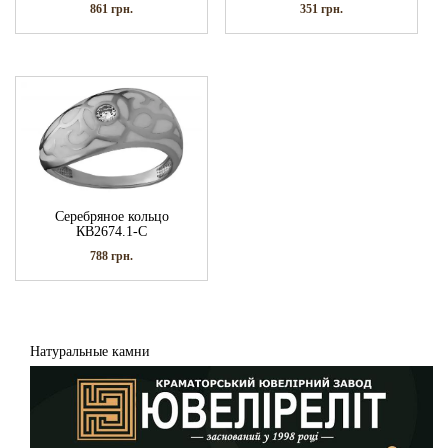
861
грн.
351
грн.
Серебряное кольцо
КВ2674.1-С
788
грн.
Натуральные камни