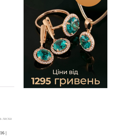
ь ласка
16 |