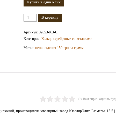
Купить в один клик
Количество
В корзину
Серебряное
кольцо
Артикул:
02653-КВ-С
КВ2653-
Категория:
Кольца серебряные со вставками
С
Метка:
цена изделия 150 грн за грамм
Як Вам виріб, оцініть буд
ирконий, производитель ювелирный завод ЮвелирЭлит. Размеры: 15.5 | 