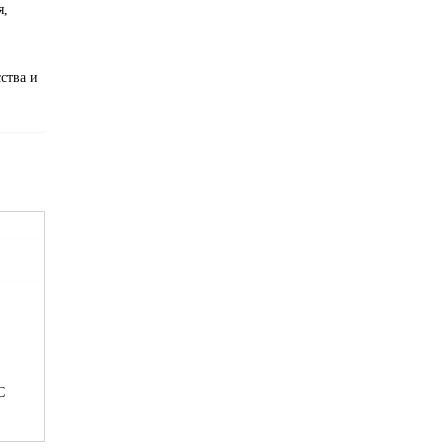
я,
ства и
С