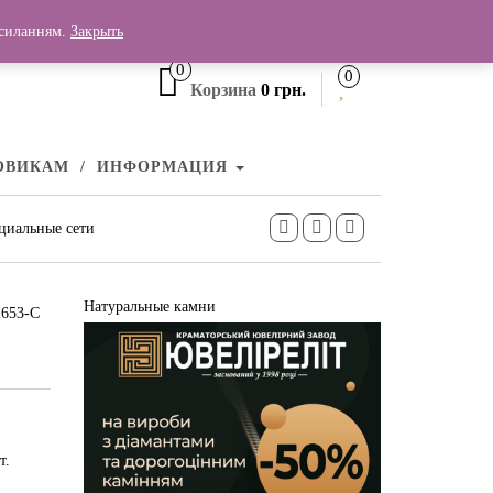
+380 (99) 006 25 46
осиланням.
Закрыть
0
0
Корзина
0 грн.
ОВИКАМ
ИНФОРМАЦИЯ
циальные сети
Натуральные камни
2653-С
т.