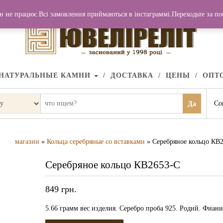
н не працює.Всі замовлення приймаються в інстаграммі.Переходьте за п
НАТУРАЛЬНЫЕ КАМНИ
ДОСТАВКА
ЦЕНЫ
ОПТ
Со
Да
магазин
»
Кольца серебряные со вставками
» Серебряное кольцо КВ
Серебряное кольцо КВ2653-С
849
грн.
5.66 грамм вес изделия. Серебро проба 925. Родий. Фиани