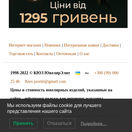
Интернет магазин
|
Новинки
|
Натуральные камни
|
Доставка
|
Торговая сеть
|
Контакты
|
Оптовикам
|
О нас
1998-2022 © КЮЗ
ЮвелирЭлит
+380 (99) 006
25 46
Kiev.juvelit@gmail.com
Цены и стоимость ювелирных изделий, указанные на
сайте - действуют только для интернет-магазина
Мы используем файлы cookie для лучшего
"ЮвелирЭлит".
представления нашего сайта
Наложенный платёж. Доставка украшений осуществляется "Новой Почтой"
Принять
Отказаться
Подробнее…
во все города и сёла Украины