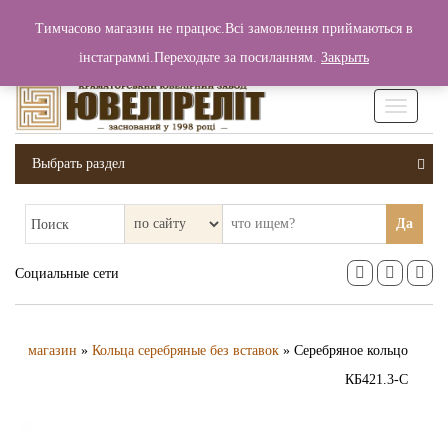
+380 (99) 006 25 46
Тимчасово магазин не працює.Всі замовлення приймаються в
0
0
Вход / Регистрация
інстаграммі.Переходьте за посиланням.
Закрыть
0 грн.
Увімкніт
навігаці
Выбрать раздел
Да
Поиск
Социальные сети
магазин
»
Кольца серебряные без вставок
» Серебряное кольцо
КБ421.3-С