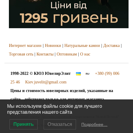
Интернет магазин
|
Новинки
|
Натуральные камни
|
Доставка
|
Торговая сеть
|
Контакты
|
Оптовикам
|
О нас
1998-2022 © КЮЗ
ЮвелирЭлит
+380 (99) 006
25 46
Kiev.juvelit@gmail.com
Цены и стоимость ювелирных изделий, указанные на
сайте - действуют только для интернет-магазина
Мы используем файлы cookie для лучшего
"ЮвелирЭлит".
представления нашего сайта
Наложенный платёж. Доставка украшений осуществляется "Новой Почтой"
Принять
Отказаться
Подробнее…
во все города и сёла Украины