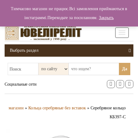
+380 (99) 006 25 46
Тимчасово магазин не працює.Всі замовлення приймаються в
0
0
Вход / Регистрация
інстаграммі.Переходьте за посиланням.
Закрыть
0 грн.
Увімкніт
навігаці
Выбрать раздел
Да
Поиск
Социальные сети
магазин
»
Кольца серебряные без вставок
» Серебряное кольцо
КБ397-С