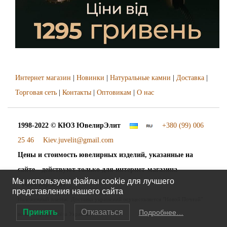
Интернет магазин
|
Новинки
|
Натуральные камни
|
Доставка
|
Торговая сеть
|
Контакты
|
Оптовикам
|
О нас
1998-2022 © КЮЗ
ЮвелирЭлит
+380 (99) 006
25 46
Kiev.juvelit@gmail.com
Цены и стоимость ювелирных изделий, указанные на
сайте - действуют только для интернет-магазина
Мы используем файлы cookie для лучшего
"ЮвелирЭлит".
представления нашего сайта
Наложенный платёж. Доставка украшений осуществляется "Новой Почтой"
Принять
Отказаться
Подробнее…
во все города и сёла Украины