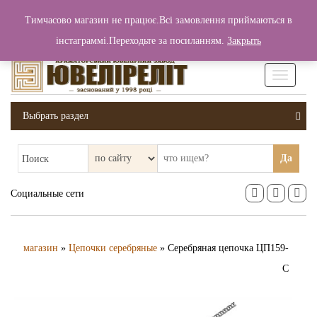
+380 (99) 006 25 46
Тимчасово магазин не працює.Всі замовлення приймаються в
0
0
Вход / Регистрация
інстаграммі.Переходьте за посиланням.
Закрыть
0 грн.
Увімкніт
навігаці
Выбрать раздел
Да
Поиск
Социальные сети
магазин
»
Цепочки серебряные
» Серебряная цепочка ЦП159-
С