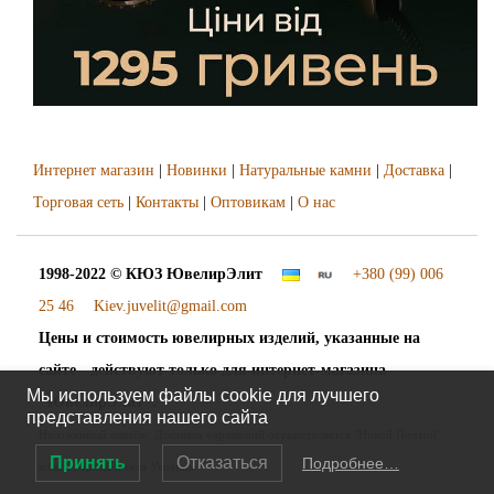
Интернет магазин
|
Новинки
|
Натуральные камни
|
Доставка
|
Торговая сеть
|
Контакты
|
Оптовикам
|
О нас
1998-2022 © КЮЗ
ЮвелирЭлит
+380 (99) 006
25 46
Kiev.juvelit@gmail.com
Цены и стоимость ювелирных изделий, указанные на
сайте - действуют только для интернет-магазина
Мы используем файлы cookie для лучшего
"ЮвелирЭлит".
представления нашего сайта
Наложенный платёж. Доставка украшений осуществляется "Новой Почтой"
Принять
Отказаться
Подробнее…
во все города и сёла Украины