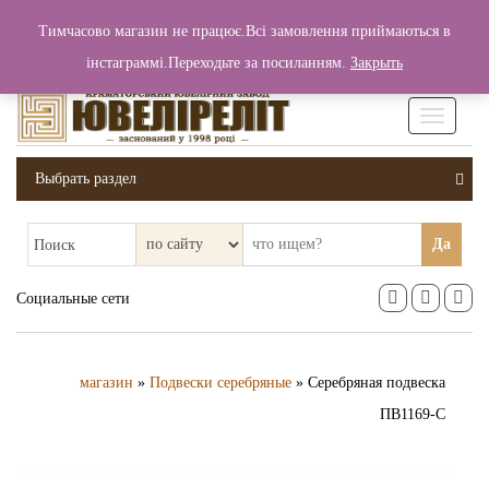
+380 (99) 006 25 46
Тимчасово магазин не працює.Всі замовлення приймаються в
0
0
Вход / Регистрация
інстаграммі.Переходьте за посиланням.
Закрыть
0 грн.
Увімкніт
навігаці
Выбрать раздел
Да
Поиск
Социальные сети
магазин
»
Подвески серебряные
» Серебряная подвеска
ПВ1169-С