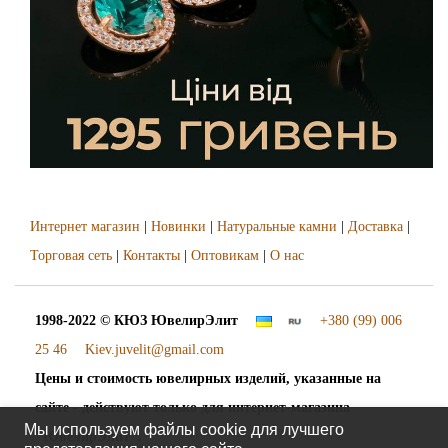
Интернет магазин
|
Новинки
|
Натуральные камни
|
Доставка
|
Торговая сеть
|
Контакты
|
Оптовикам
|
О нас
1998-2022 © КЮЗ
ЮвелирЭлит
+380 (99) 006
25 46
Kiev.juvelit@gmail.com
Цены и стоимость ювелирных изделий, указанные на
сайте - действуют только для интернет-магазина
Мы используем файлы cookie для лучшего
"ЮвелирЭлит".