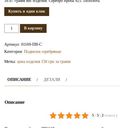
16.67 грамм вес изделия. Серебро проба 925. Позолота.
Купить в один клик
Количество
В корзину
Серебряная
подвеска
Артикул:
01169-ПВ-С
ПВ1169-
Категория:
Подвески серебряные
С
Метка:
цена изделия 150 грн за грамм
ОПИСАНИЕ
ДЕТАЛИ
Описание
5
/
5
(
2
голоса
)