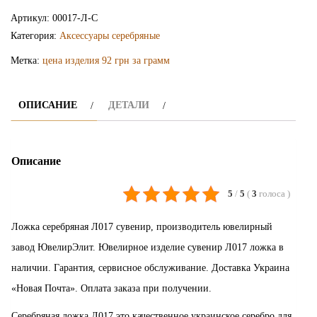
ложка
Артикул:
00017-Л-С
Л017
Категория:
Аксессуары серебряные
Метка:
цена изделия 92 грн за грамм
ОПИСАНИЕ
ДЕТАЛИ
Описание
5
/
5
(
3
голоса
)
Ложка серебряная Л017 сувенир, производитель ювелирный
завод ЮвелирЭлит. Ювелирное изделие сувенир Л017 ложка в
наличии. Гарантия, сервисное обслуживание. Доставка Украина
«Новая Почта». Оплата заказа при получении.
Серебряная ложка Л017 это качественное украинское серебро для