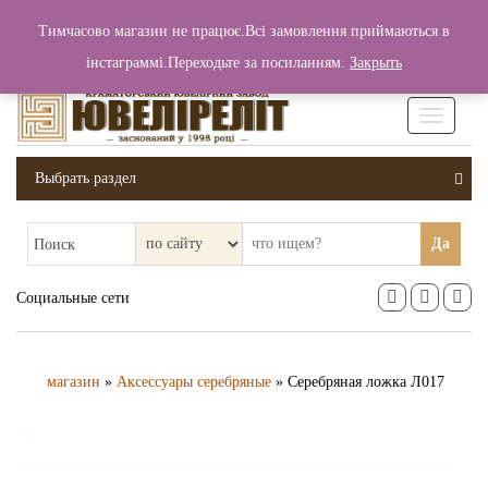
+380 (99) 006 25 46
Тимчасово магазин не працює.Всі замовлення приймаються в
0
0
Вход / Регистрация
інстаграммі.Переходьте за посиланням.
Закрыть
0 грн.
Увімкніт
навігаці
Выбрать раздел
Да
Поиск
Социальные сети
магазин
»
Аксессуары серебряные
» Серебряная ложка Л017