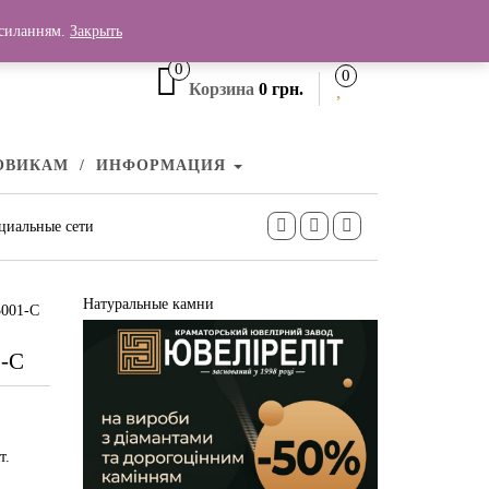
+380 (99) 006 25 46
осиланням.
Закрыть
0
0
Корзина
0 грн.
ОВИКАМ
ИНФОРМАЦИЯ
циальные сети
Натуральные камни
3001-С
1-С
т.