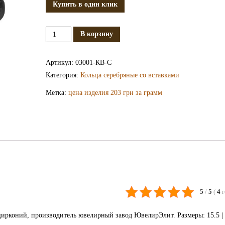
Купить в один клик
Количество
В корзину
Серебряное
кольцо
Артикул:
03001-КВ-С
с
Категория:
Кольца серебряные со вставками
фианитом
Метка:
цена изделия 203 грн за грамм
КВ3001-
С
5
/
5
(
4
ирконий, производитель ювелирный завод ЮвелирЭлит. Размеры: 15.5 | 