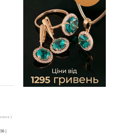
голоса
)
16 |