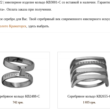
 21.5 | 22 | ювелирное изделие кольцо КВ3001-С со вставкой в наличии. Гаранти
а». Оплата заказа при получении.
ое серебро для Вас. Твой серебряный век современного ювелирного искус
олото Краматорск
, здесь выбрать.
ребряное кольцо КВ2488-С
Серебряное кольцо КВ2655-
742
грн.
1 035
грн.