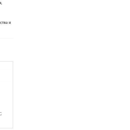
я,
ства и
С