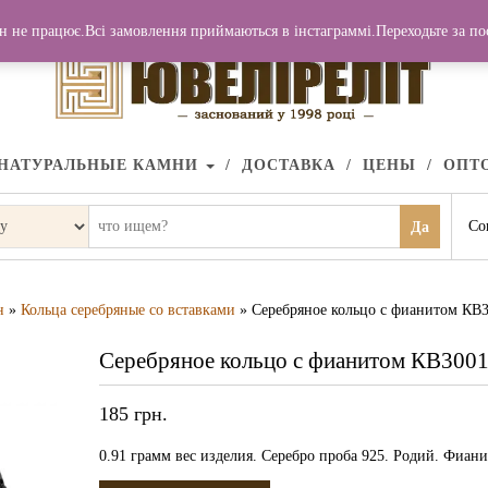
н не працює.Всі замовлення приймаються в інстаграммі.Переходьте за п
НАТУРАЛЬНЫЕ КАМНИ
ДОСТАВКА
ЦЕНЫ
ОПТ
Со
Да
н
»
Кольца серебряные со вставками
» Серебряное кольцо с фианитом КВ
Серебряное кольцо с фианитом КВ300
185
грн.
0.91 грамм вес изделия. Серебро проба 925. Родий. Фиани