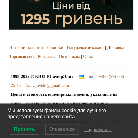
Интернет магазин
|
Новинки
|
Натуральные камни
|
Доставка
|
Торговая сеть
|
Контакты
|
Оптовикам
|
О нас
1998-2022 © КЮЗ
ЮвелирЭлит
+380 (99) 006
25 46
Kiev.juvelit@gmail.com
Цены и стоимость ювелирных изделий, указанные на
сайте - действуют только для интернет-магазина
Мы используем файлы cookie для лучшего
"ЮвелирЭлит".
представления нашего сайта
Наложенный платёж. Доставка украшений осуществляется "Новой Почтой"
Принять
Отказаться
Подробнее…
во все города и сёла Украины