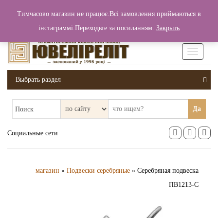
+380 (99) 006 25 46
Тимчасово магазин не працює.Всі замовлення приймаються в
0
0
Вход / Регистрация
інстаграммі.Переходьте за посиланням.
Закрыть
0 грн.
Увімкніт
навігаці
Выбрать раздел
Да
Поиск
Социальные сети
магазин
»
Подвески серебряные
» Серебряная подвеска
ПВ1213-С