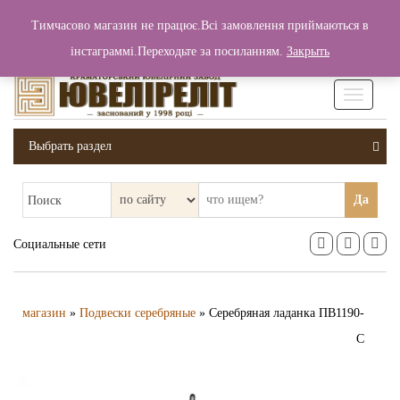
+380 (99) 006 25 46
Тимчасово магазин не працює.Всі замовлення приймаються в
0
0
Вход / Регистрация
інстаграммі.Переходьте за посиланням.
Закрыть
0 грн.
Увімкніт
навігаці
Выбрать раздел
Да
Поиск
Социальные сети
магазин
»
Подвески серебряные
» Серебряная ладанка ПВ1190-
С