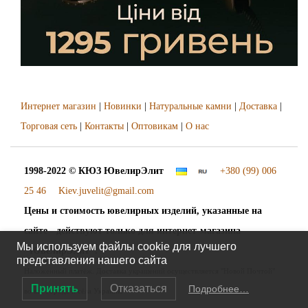
Интернет магазин
|
Новинки
|
Натуральные камни
|
Доставка
|
Торговая сеть
|
Контакты
|
Оптовикам
|
О нас
1998-2022 © КЮЗ
ЮвелирЭлит
+380 (99) 006
25 46
Kiev.juvelit@gmail.com
Цены и стоимость ювелирных изделий, указанные на
сайте - действуют только для интернет-магазина
Мы используем файлы cookie для лучшего
"ЮвелирЭлит".
представления нашего сайта
Наложенный платёж. Доставка украшений осуществляется "Новой Почтой"
Принять
Отказаться
Подробнее…
во все города и сёла Украины